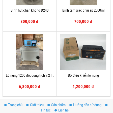
Bình hút chân không D240
Bình tam giác chịu áp 2500ml
800,000 đ
700,000 đ
Lò nung 1200 độ, dung tích 7,2 lít
Bộ điều khiển lo nung
6,800,000 đ
1,200,000 đ
Trang chủ
Giới thiệu
Sản phẩm
Hướng dẫn sử dụng
Tin tức
Liên hệ