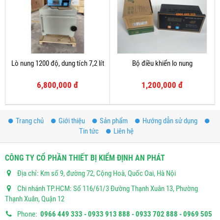
Lò nung 1200 độ, dung tích 7,2 lít
Bộ điều khiển lo nung
6,800,000 đ
1,200,000 đ
Trang chủ
Giới thiệu
Sản phẩm
Hướng dẫn sử dụng
Tin tức
Liên hệ
CÔNG TY CỔ PHẦN THIẾT BỊ KIỂM ĐỊNH AN PHÁT
Địa chỉ: Km số 9, đường 72, Cộng Hoà, Quốc Oai, Hà Nội
Chi nhánh TP.HCM: Số 116/61/3 Đường Thạnh Xuân 13, Phường
Thạnh Xuân, Quận 12
Phone:
0966 449 333 - 0933 913 888 - 0933 702 888 - 0969 505