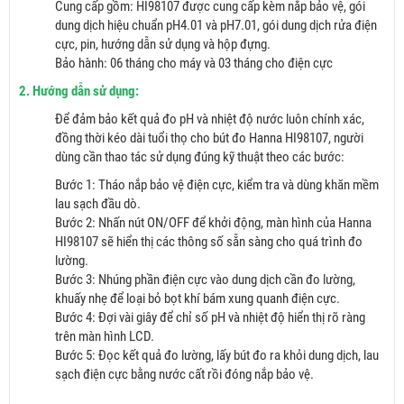
Cung cấp gồm: HI98107 được cung cấp kèm nắp bảo vệ, gói
dung dịch hiệu chuẩn pH4.01 và pH7.01, gói dung dịch rửa điện
cực, pin, hướng dẫn sử dụng và hộp đựng.
Bảo hành: 06 tháng cho máy và 03 tháng cho điện cực
2. Hướng dẫn sử dụng:
Để đảm bảo kết quả đo pH và nhiệt độ nước luôn chính xác,
đồng thời kéo dài tuổi thọ cho bút đo Hanna HI98107, người
dùng cần thao tác sử dụng đúng kỹ thuật theo các bước:
Bước 1: Tháo nắp bảo vệ điện cực, kiểm tra và dùng khăn mềm
lau sạch đầu dò.
Bước 2: Nhấn nút ON/OFF để khởi động, màn hình của Hanna
HI98107 sẽ hiển thị các thông số sẵn sàng cho quá trình đo
lường.
Bước 3: Nhúng phần điện cực vào dung dịch cần đo lường,
khuấy nhẹ để loại bỏ bọt khí bám xung quanh điện cực.
Bước 4: Đợi vài giây để chỉ số pH và nhiệt độ hiển thị rõ ràng
trên màn hình LCD.
Bước 5: Đọc kết quả đo lường, lấy bút đo ra khỏi dung dịch, lau
sạch điện cực bằng nước cất rồi đóng nắp bảo vệ.