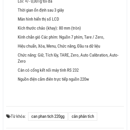
Lỗi: +/- 0,001g tối đa
Thời gian ổn định sau 3 giây
Màn hình hiển thị số LCD
Kích thước chảo (khay): 80 mm (tròn)
Kính chắn gió Các phím: Nguồn 7 phím, Tare / Zero,
Hiệu chuẩn, Xóa, Menu, Chức năng, Đầu ra dữ liệu
Chức năng: Giữ, Tích lũy, TARE, Zero, Auto Calibration, Auto-
Zero
Cân có cổng kết nối máy tính RS 232
Nguồn điện cắm điên trực tiếp nguồn 220w
Từ khóa:
can phan tich 220gg
cân phân tích