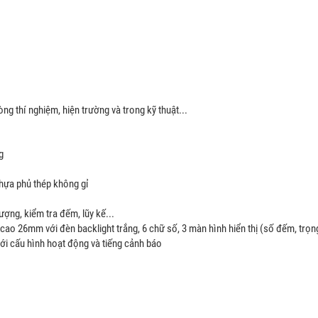
ng thí nghiệm, hiện trường và trong kỹ thuật...
g
hựa phủ thép không gỉ
ượng, kiểm tra đếm, lũy kế...
D cao 26mm với đèn backlight trắng, 6 chữ số, 3 màn hình hiển thị (số đếm, trọ
với cấu hình hoạt động và tiếng cảnh báo