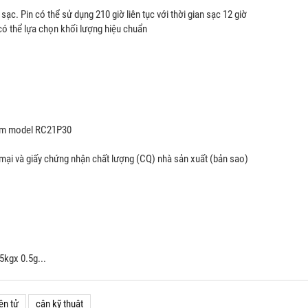
ạc. Pin có thể sử dụng 210 giờ liên tục với thời gian sạc 12 giờ
có thể lựa chọn khối lượng hiệu chuẩn
đếm model RC21P30
mại và giấy chứng nhận chất lượng (CQ) nhà sản xuất (bản sao)
5kgx 0.5g...
ện tử
cân kỹ thuật