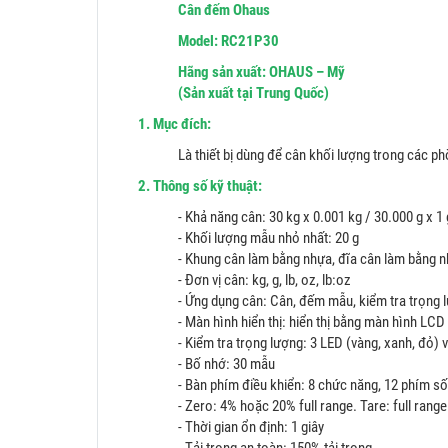
Cân đếm Ohaus
Model: RC21P30
Hãng sản xuất: OHAUS – Mỹ
(Sản xuất tại Trung Quốc)
1. Mục đích:
Là thiết bị dùng để cân khối lượng trong các phò
2. Thông số kỹ thuật:
- Khả năng cân: 30 kg x 0.001 kg / 30.000 g x 1 
- Khối lượng mẫu nhỏ nhất: 20 g
- Khung cân làm bằng nhựa, đĩa cân làm bằng n
- Đơn vị cân: kg, g, lb, oz, lb:oz
- Ứng dụng cân: Cân, đếm mẫu, kiểm tra trọng l
- Màn hình hiển thị: hiển thị bằng màn hình LC
- Kiểm tra trọng lượng: 3 LED (vàng, xanh, đỏ) 
- Bố nhớ: 30 mẫu
- Bàn phím điều khiển: 8 chức năng, 12 phím số
- Zero: 4% hoặc 20% full range. Tare: full range
- Thời gian ổn định: 1 giây