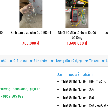
40
Bình tam giác chịu áp 2500ml
Nhiệt kế điện tử đo nhiệt độ
Lò
bê tông
700,000 đ
1,600,000 đ
g chủ
Giới thiệu
Sản phẩm
Hướng dẫn sử dụng
Tin tức
L
Danh mục sản phẩm
Thiết Bị Thí Nghiệm Hiện Trường
Phường Thạnh Xuân, Quận 12
Thiết Bị Thí Nghiệm Sơn
 - 0969 505 822
Thiết Bị Thí Nghiệm Đất
Thiết Bị Thí Nghiệm Cốt Liệu Cát -