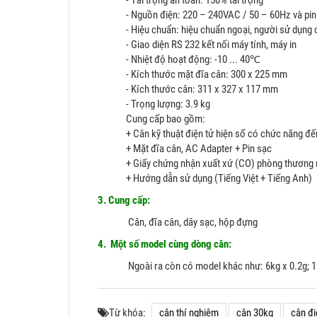
- Tải trọng an toàn: 150% tải trọng
- Nguồn điện: 220 – 240VAC / 50 – 60Hz và pin s
- Hiệu chuẩn: hiệu chuẩn ngoại, người sử dụng 
- Giao diện RS 232 kết nối máy tính, máy in
- Nhiệt độ hoạt động: -10 ... 40℃
- Kích thước mặt đĩa cân: 300 x 225 mm
- Kích thước cân: 311 x 327 x 117 mm
- Trọng lượng: 3.9 kg
Cung cấp bao gồm:
+ Cân kỹ thuật điện tử hiện số có chức năng 
+ Mặt đĩa cân, AC Adapter + Pin sạc
+ Giấy chứng nhận xuất xứ (CO) phòng thương 
+ Hướng dẫn sử dụng (Tiếng Việt + Tiếng Anh)
3. Cung cấp:
Cân, đĩa cân, dây sạc, hộp đựng
4. Một số model cùng dòng cân:
Ngoài ra còn có model khác như: 6kg x 0.2g; 1
Từ khóa:
cân thí nghiệm
cân 30kg
cân đi