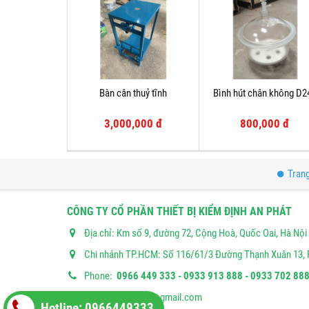
Bàn cân thuỷ tĩnh
Bình hút chân không D2
3,000,000 đ
800,000 đ
Tran
CÔNG TY CỔ PHẦN THIẾT BỊ KIỂM ĐỊNH AN PHÁT
Địa chỉ: Km số 9, đường 72, Cộng Hoà, Quốc Oai, Hà Nội
Chi nhánh TP.HCM: Số 116/61/3 Đường Thạnh Xuân 13, 
Phone:
0966 449 333 - 0933 913 888 - 0933 702 888
Email:
anphat283@gmail.com
Hotline: 0966449333