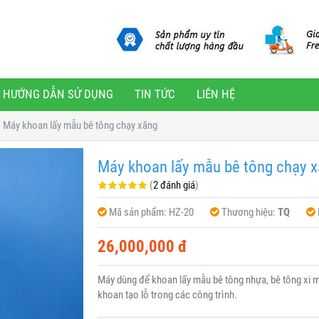
HƯỚNG DẪN SỬ DỤNG
TIN TỨC
LIÊN HỆ
Máy khoan lấy mẫu bê tông chạy xăng
Máy khoan lấy mẫu bê tông chạy 
(
2 đánh giá
)
Mã sản phẩm:
HZ-20
Thương hiệu:
TQ
26,000,000 đ
Máy dùng để khoan lấy mẫu bê tông nhựa, bê tông xi 
khoan tạo lỗ trong các công trình.