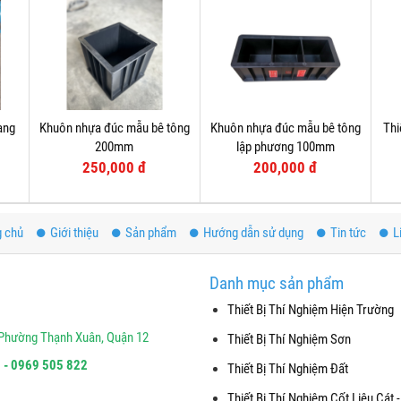
ang
Khuôn nhựa đúc mẫu bê tông
Khuôn nhựa đúc mẫu bê tông
Thi
200mm
lập phương 100mm
250,000 đ
200,000 đ
g chủ
Giới thiệu
Sản phẩm
Hướng dẫn sử dụng
Tin tức
L
Danh mục sản phẩm
Thiết Bị Thí Nghiệm Hiện Trường
Phường Thạnh Xuân, Quận 12
Thiết Bị Thí Nghiệm Sơn
 - 0969 505 822
Thiết Bị Thí Nghiệm Đất
Thiết Bị Thí Nghiệm Cốt Liệu Cát -