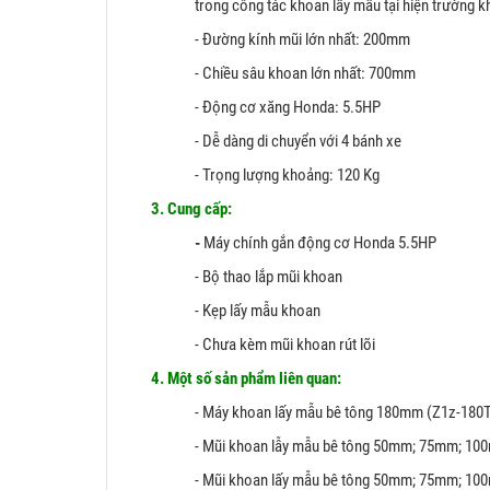
trong công tác khoan lấy mẫu tại hiện trường 
- Đường kính mũi lớn nhất: 200mm
- Chiều sâu khoan lớn nhất: 700mm
- Động cơ xăng Honda: 5.5HP
- Dễ dàng di chuyển với 4 bánh xe
- Trọng lượng khoảng: 120 Kg
3. Cung cấp:
-
Máy chính gắn động cơ Honda 5.5HP
- Bộ thao lắp mũi khoan
- Kẹp lấy mẫu khoan
- Chưa kèm mũi khoan rút lõi
4. Một số sản phẩm liên quan:
- Máy khoan lấy mẫu bê tông 180mm (Z1z-180
- Mũi khoan lẫy mẫu bê tông 50mm; 75mm; 100m
- Mũi khoan lấy mẫu bê tông 50mm; 75mm; 10