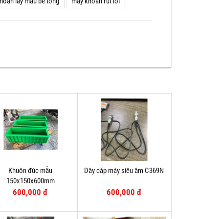
hoan lay mau be tong
máy khoan rút lõi
Khuôn đúc mẫu
Dây cáp máy siêu âm C369N
150x150x600mm
600,000 đ
600,000 đ