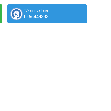
Tư vấn mua hàng
0966449333