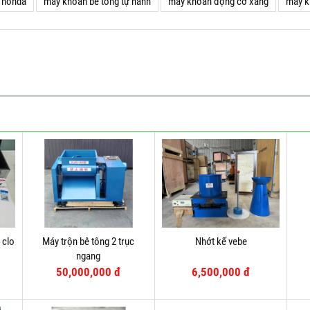
i honda
máy khoan bê tông tự hành
máy khoan động cơ xăng
may k
 clo
Máy trộn bê tông 2 trục
Nhớt kế vebe
ngang
50,000,000 đ
6,500,000 đ