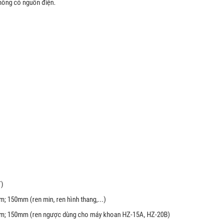
không có nguồn điện.
T)
; 150mm (ren min, ren hình thang,...)
0m; 150mm (ren ngược dùng cho máy khoan HZ-15A, HZ-20B)