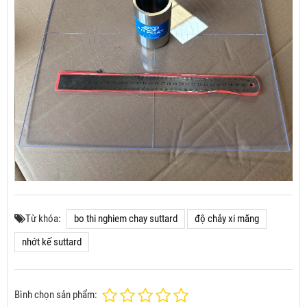
Từ khóa:
bo thi nghiem chay suttard
độ chảy xi măng
nhớt kế suttard
Bình chọn sản phẩm: