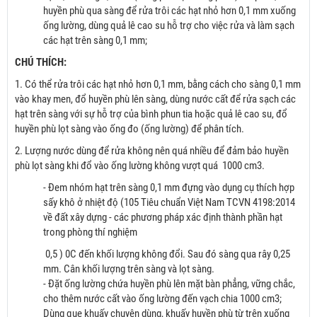
huyền phù qua sàng để rửa trôi các hạt nhỏ hơn 0,1 mm xuống
ống lường, dùng quả lê cao su hỗ trợ cho việc rửa và làm sạch
các hạt trên sàng 0,1 mm;
CHÚ THÍCH:
1. Có thể rửa trôi các hạt nhỏ hơn 0,1 mm, bằng cách cho sàng 0,1 mm
vào khay men, đổ huyền phù lên sàng, dùng nước cất để rửa sạch các
hạt trên sàng với sự hỗ trợ của bình phun tia hoặc quả lê cao su, đổ
huyền phù lọt sàng vào ống đo (ống lường) để phân tích.
2. Lượng nước dùng để rửa không nên quá nhiều để đảm bảo huyền
phù lọt sàng khi đổ vào ống lường không vượt quá 1000 cm3.
- Đem nhóm hạt trên sàng 0,1 mm đựng vào dụng cụ thích hợp
sấy khô ở nhiệt độ (105 Tiêu chuẩn Việt Nam TCVN 4198:2014
về đất xây dựng - các phương pháp xác định thành phần hạt
trong phòng thí nghiệm
0,5 ) 0C đến khối lượng không đổi. Sau đó sàng qua rây 0,25
mm. Cân khối lượng trên sàng và lọt sàng.
- Đặt ống lường chứa huyền phù lên mặt bàn phẳng, vững chắc,
cho thêm nước cất vào ống lường đến vạch chia 1000 cm3;
Dùng que khuấy chuyên dùng, khuấy huyền phù từ trên xuống