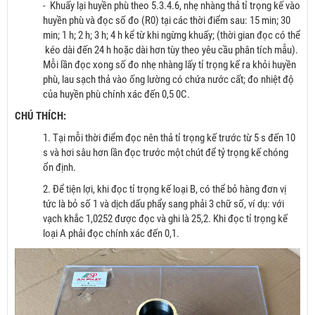
- Khuấy lại huyền phù theo 5.3.4.6, nhẹ nhàng thả tỉ trọng kế vào
huyền phù và đọc số đo (R0) tại các thời điểm sau: 15 min; 30
min; 1 h; 2 h; 3 h; 4 h kể từ khi ngừng khuấy; (thời gian đọc có thể
kéo dài đến 24 h hoặc dài hơn tùy theo yêu cầu phân tích mẫu).
Mỗi lần đọc xong số đo nhẹ nhàng lấy tỉ trọng kế ra khỏi huyền
phù, lau sạch thả vào ống lường có chứa nước cất; đo nhiệt độ
của huyền phù chính xác đến 0,5 0C.
CHÚ THÍCH:
1. Tại mỗi thời điểm đọc nên thả tỉ trọng kế trước từ 5 s đến 10
s và hơi sâu hơn lần đọc trước một chút để tỷ trọng kế chóng
ổn định.
2. Để tiện lợi, khi đọc tỉ trọng kế loại B, có thể bỏ hàng đơn vị
tức là bỏ số 1 và dịch dấu phẩy sang phải 3 chữ số, ví dụ: với
vạch khắc 1,0252 được đọc và ghi là 25,2. Khi đọc tỉ trọng kế
loại A phải đọc chính xác đến 0,1.