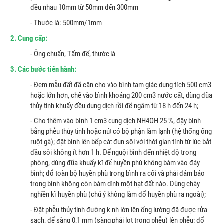
đều nhau 10mm từ 50mm đến 300mm
- Thước lá: 500mm/1mm
2. Cung cấp:
- Ông chuẩn, Tấm đế, thước lá
3. Các bước tiến hành:
- Đem mẫu đất đã cân cho vào bình tam giác dung tích 500 cm3
hoặc lớn hơn, chế vào bình khoảng 200 cm3 nước cất, dùng đũa
thủy tinh khuấy đều dung dịch rồi để ngâm từ 18 h đến 24 h;
- Cho thêm vào bình 1 cm3 dung dịch NH4OH 25 %, đậy bình
bằng phễu thủy tinh hoặc nút có bộ phận làm lạnh (hệ thống ống
ruột gà); đặt bình lên bếp cát đun sôi với thời gian tính từ lúc bắt
đầu sôi không ít hơn 1 h. Để nguội bình đến nhiệt độ trong
phòng, dùng đũa khuấy kĩ để huyền phù không bám vào đáy
bình; đổ toàn bộ huyền phù trong bình ra cối và phải đảm bảo
trong bình không còn bám dính một hạt đất nào. Dùng chày
nghiền kĩ huyền phù (chú ý không làm đổ huyền phù ra ngoài);
- Đặt phễu thủy tinh đường kính lớn lên ống lường đã được rửa
sạch, để sàng 0,1 mm (sàng phải lọt trong phễu) lên phễu; đổ