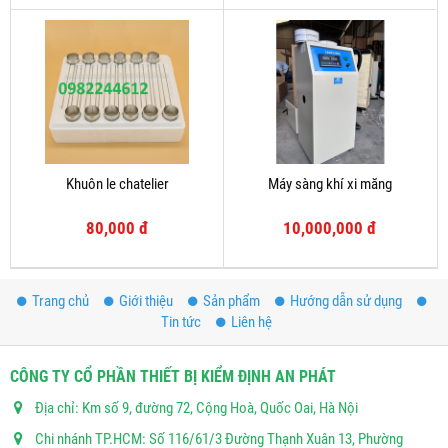
Khuôn le chatelier
Máy sàng khí xi măng
80,000 đ
10,000,000 đ
Trang chủ
Giới thiệu
Sản phẩm
Hướng dẫn sử dụng
Tin tức
Liên hệ
CÔNG TY CỔ PHẦN THIẾT BỊ KIỂM ĐỊNH AN PHÁT
Địa chỉ: Km số 9, đường 72, Cộng Hoà, Quốc Oai, Hà Nội
Chi nhánh TP.HCM: Số 116/61/3 Đường Thạnh Xuân 13, Phường