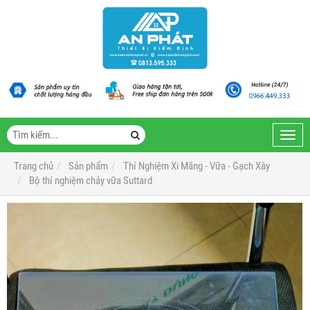
Toggl
navig
Trang chủ
Sản phẩm
Thí Nghiệm Xi Măng - Vữa - Gạch Xây
Bộ thí nghiệm chảy vữa Suttard