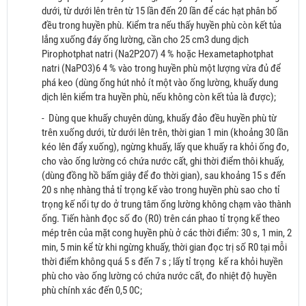
dưới, từ dưới lên trên từ 15 lần đến 20 lần để các hạt phân bố
đều trong huyền phù. Kiểm tra nếu thấy huyền phù còn kết tủa
lắng xuống đáy ống lường, cần cho 25 cm3 dung dịch
Pirophotphat natri (Na2P2O7) 4 % hoặc Hexametaphotphat
natri (NaPO3)6 4 % vào trong huyền phù một lượng vừa đủ để
phá keo (dùng ống hút nhỏ ít một vào ống lường, khuấy dung
dịch lên kiểm tra huyền phù, nếu không còn kết tủa là được);
- Dùng que khuấy chuyên dùng, khuấy đảo đều huyền phù từ
trên xuống dưới, từ dưới lên trên, thời gian 1 min (khoảng 30 lần
kéo lên đẩy xuống), ngừng khuấy, lấy que khuấy ra khỏi ống đo,
cho vào ống lường có chứa nước cất, ghi thời điểm thôi khuấy,
(dùng đồng hồ bấm giây để đo thời gian), sau khoảng 15 s đến
20 s nhẹ nhàng thả tỉ trọng kế vào trong huyền phù sao cho tỉ
trọng kế nổi tự do ở trung tâm ống lường không chạm vào thành
ống. Tiến hành đọc số đo (R0) trên cán phao tỉ trọng kế theo
mép trên của mặt cong huyền phù ở các thời điểm: 30 s, 1 min, 2
min, 5 min kể từ khi ngừng khuấy, thời gian đọc trị số R0 tại mỗi
thời điểm không quá 5 s đến 7 s ; lấy tỉ trọng kế ra khỏi huyền
phù cho vào ống lường có chứa nước cất, đo nhiệt độ huyền
phù chính xác đến 0,5 0C;