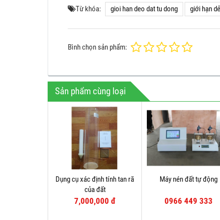
Từ khóa:
gioi han deo dat tu dong
giới hạn d
Bình chọn sản phẩm:
Sản phẩm cùng loại
Dụng cụ xác định tính tan rã
Máy nén đất tự động
của đất
7,000,000 đ
0966 449 333