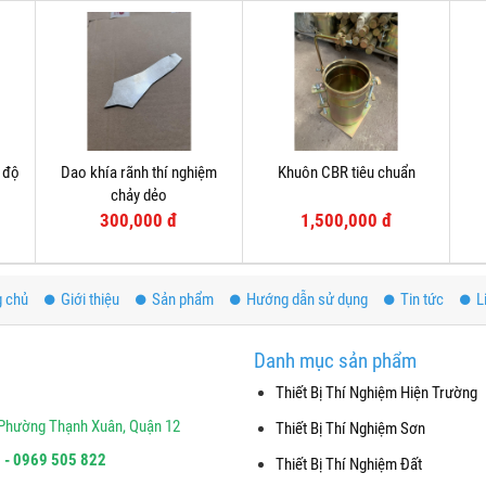
c độ
Dao khía rãnh thí nghiệm
Khuôn CBR tiêu chuẩn
chảy dẻo
300,000 đ
1,500,000 đ
g chủ
Giới thiệu
Sản phẩm
Hướng dẫn sử dụng
Tin tức
L
Danh mục sản phẩm
Thiết Bị Thí Nghiệm Hiện Trường
Phường Thạnh Xuân, Quận 12
Thiết Bị Thí Nghiệm Sơn
 - 0969 505 822
Thiết Bị Thí Nghiệm Đất