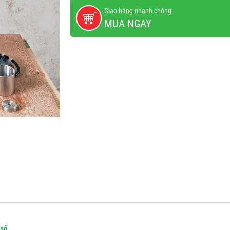
Giao hàng nhanh chóng
MUA NGAY
 số