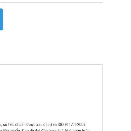
h, số tiêu chuẩn được xác định) và ISO 9117.1-2009.
 tiêu chuẩn. Cho dù đạt đến trạng thái khô hoàn toàn