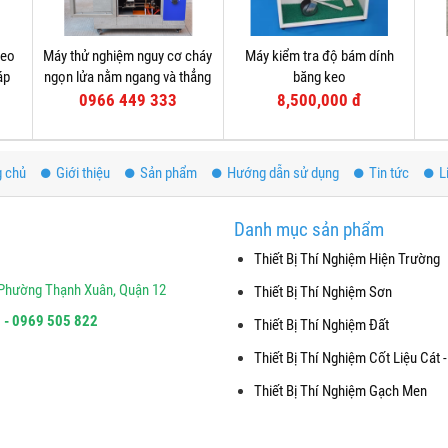
heo
Máy thử nghiệm nguy cơ cháy
Máy kiểm tra độ bám dính
áp
ngọn lửa nằm ngang và thẳng
băng keo
đứng
0966 449 333
8,500,000 đ
g chủ
Giới thiệu
Sản phẩm
Hướng dẫn sử dụng
Tin tức
L
Danh mục sản phẩm
Thiết Bị Thí Nghiệm Hiện Trường
Phường Thạnh Xuân, Quận 12
Thiết Bị Thí Nghiệm Sơn
 - 0969 505 822
Thiết Bị Thí Nghiệm Đất
Thiết Bị Thí Nghiệm Cốt Liệu Cát -
Thiết Bị Thí Nghiệm Gạch Men