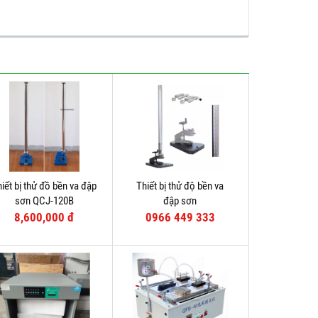
iết bị thử đồ bền va đập
Thiết bị thử độ bền va
sơn QCJ-120B
đập sơn
8,600,000 đ
0966 449 333