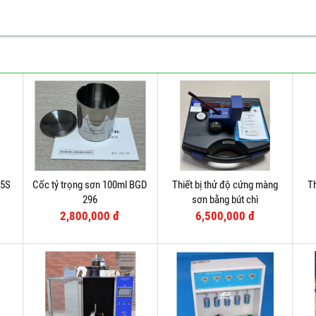
-5S
Cốc tỷ trọng sơn 100ml BGD
Thiết bị thử độ cứng màng
Th
296
sơn bằng bút chì
2,800,000 đ
6,500,000 đ