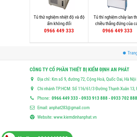
Tủ thử nghiệm nhiệt độ và độ
Tủ thí nghiệm chảy lan t
ẩm không đổi
chiều thẳng đứng của c
quang và cáp điện
0966 449 333
0966 449 333
Tran
CÔNG TY CỔ PHẦN THIẾT BỊ KIỂM ĐỊNH AN PHÁT
Địa chỉ: Km số 9, đường 72, Cộng Hoà, Quốc Oai, Hà Nội
Chi nhánh TP.HCM: Số 116/61/3 Đường Thạnh Xuân 13, 
Phone:
0966 449 333 - 0933 913 888 - 0933 702 888
Email:
anphat283@gmail.com
Website:
www.kiemdinhanphat.vn