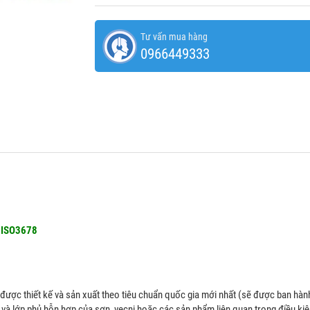
Tư vấn mua hàng
0966449333
; ISO3678
được thiết kế và sản xuất theo tiêu chuẩn quốc gia mới nhất (sẽ được ban hàn
à lớp phủ hỗn hợp của sơn, vecni hoặc các sản phẩm liên quan trong điều kiện