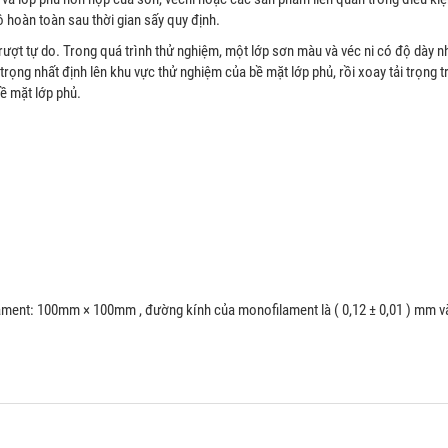
hô hoàn toàn sau thời gian sấy quy định.
ượt tự do. Trong quá trình thử nghiệm, một lớp sơn màu và véc ni có độ dày n
trọng nhất định lên khu vực thử nghiệm của bề mặt lớp phủ, rồi xoay tải trọng 
ề mặt lớp phủ.
ament: 100mm × 100mm , đường kính của monofilament là ( 0,12 ± 0,01 ) mm 