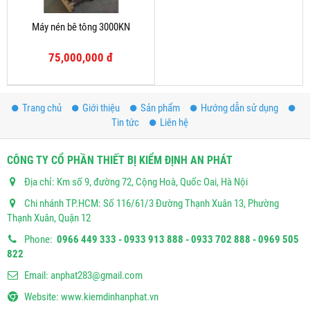
Máy nén bê tông 3000KN
75,000,000 đ
Trang chủ
Giới thiệu
Sản phẩm
Hướng dẫn sử dụng
Tin tức
Liên hệ
CÔNG TY CỔ PHẦN THIẾT BỊ KIỂM ĐỊNH AN PHÁT
Địa chỉ: Km số 9, đường 72, Cộng Hoà, Quốc Oai, Hà Nội
Chi nhánh TP.HCM: Số 116/61/3 Đường Thạnh Xuân 13, Phường
Thạnh Xuân, Quận 12
Phone:
0966 449 333 - 0933 913 888 - 0933 702 888 - 0969 505
822
Email:
anphat283@gmail.com
Website:
www.kiemdinhanphat.vn