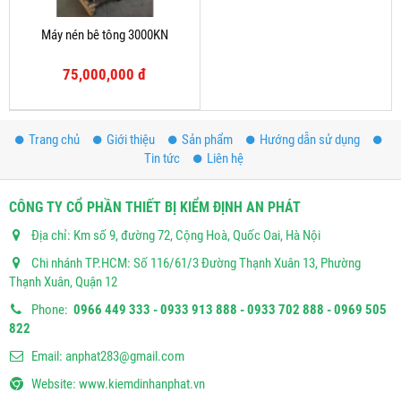
Máy nén bê tông 3000KN
75,000,000 đ
Trang chủ
Giới thiệu
Sản phẩm
Hướng dẫn sử dụng
Tin tức
Liên hệ
CÔNG TY CỔ PHẦN THIẾT BỊ KIỂM ĐỊNH AN PHÁT
Địa chỉ: Km số 9, đường 72, Cộng Hoà, Quốc Oai, Hà Nội
Chi nhánh TP.HCM: Số 116/61/3 Đường Thạnh Xuân 13, Phường
Thạnh Xuân, Quận 12
Phone:
0966 449 333 - 0933 913 888 - 0933 702 888 - 0969 505
822
Email:
anphat283@gmail.com
Website:
www.kiemdinhanphat.vn