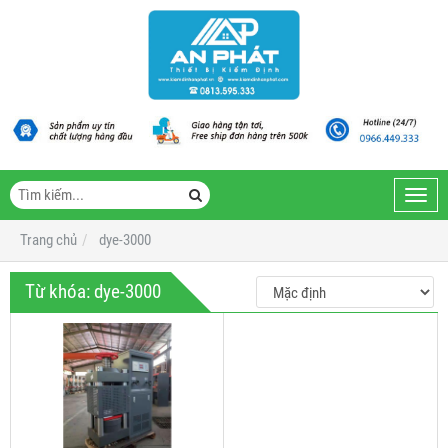
Toggl
navig
Trang chủ
dye-3000
Từ khóa:
dye-3000