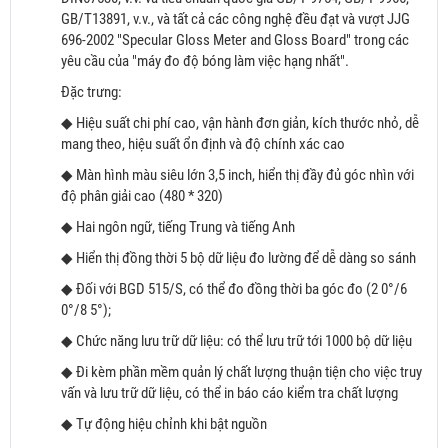
GB/T13891, v.v., và tất cả các công nghệ đều đạt và vượt JJG
696-2002 "Specular Gloss Meter and Gloss Board" trong các
yêu cầu của "máy đo độ bóng làm việc hạng nhất".
Đặc trưng:
◆ Hiệu suất chi phí cao, vận hành đơn giản, kích thước nhỏ, dễ
mang theo, hiệu suất ổn định và độ chính xác cao
◆ Màn hình màu siêu lớn 3,5 inch, hiển thị đầy đủ góc nhìn với
độ phân giải cao (480 * 320)
◆ Hai ngôn ngữ, tiếng Trung và tiếng Anh
◆ Hiển thị đồng thời 5 bộ dữ liệu đo lường để dễ dàng so sánh
◆ Đối với BGD 515/S, có thể đo đồng thời ba góc đo (2 0°/6
0°/8 5°);
◆ Chức năng lưu trữ dữ liệu: có thể lưu trữ tới 1000 bộ dữ liệu
◆ Đi kèm phần mềm quản lý chất lượng thuận tiện cho việc truy
vấn và lưu trữ dữ liệu, có thể in báo cáo kiểm tra chất lượng
◆ Tự động hiệu chỉnh khi bật nguồn