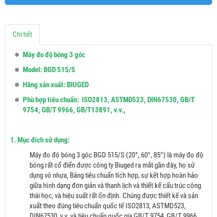
Chi tiết
Máy đo độ bóng 3 góc
Model: BGD 515/S
Hãng sản xuất: BIUGED
Phù hợp tiêu chuẩn: ISO2813, ASTMD523, DIN67530, GB/T
9754, GB/T 9966, GB/T13891, v.v.,
1. Mục đích sử dụng:
Máy đo độ bóng 3 góc BGD 515/S (20°, 60°, 85°) là máy đo độ
bóng rất cổ điển được công ty Biuged ra mắt gần đây, họ sử
dụng vỏ nhựa, Bảng tiêu chuẩn tích hợp, sự kết hợp hoàn hảo
giữa hình dạng đơn giản và thanh lịch và thiết kế cấu trúc công
thái học, và hiệu suất rất ổn định. Chúng được thiết kế và sản
xuất theo đúng tiêu chuẩn quốc tế ISO2813, ASTMD523,
DIN67530, v.v. và tiêu chuẩn quốc gia GB/T 9754, GB/T 9966,