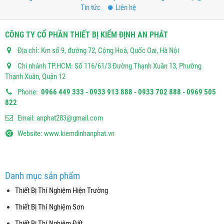
Tin tức
Liên hệ
CÔNG TY CỔ PHẦN THIẾT BỊ KIỂM ĐỊNH AN PHÁT
Địa chỉ: Km số 9, đường 72, Cộng Hoà, Quốc Oai, Hà Nội
Chi nhánh TP.HCM: Số 116/61/3 Đường Thạnh Xuân 13, Phường
Thạnh Xuân, Quận 12
Phone:
0966 449 333 - 0933 913 888 - 0933 702 888 - 0969 505
822
Email:
anphat283@gmail.com
Website:
www.kiemdinhanphat.vn
Danh mục sản phẩm
Thiết Bị Thí Nghiệm Hiện Trường
Thiết Bị Thí Nghiệm Sơn
Thiết Bị Thí Nghiệm Đất